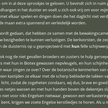
– om in al deze sprookjes te geloven. U bevindt zich in ruim 
rondhangen in het duister en voelt u zich ook vrij om voor
mijn
 met elkaar spelen en dingen doen die het daglicht niet ver
 de maan extra spannend en verleidelijk worden.
ch wordt gedaan, dat hebben ze samen met de bewakingscame
w bezigheden te kunnen verlustigen. De kerkvorsten, de zed
n de duisternis op u geprojecteerd met
hun
felle schijnwer
 ook nog de niet gevallen broeders en zusters te hulp geroep
erds met hun in Biotex gewassen nepvleugels, en hun schijnhe
, en waar zingen ze over? Over de botanische kenmerken van 
hien kastijden ze elkaar met de scherp bebladerde takken van
licht, zodat de zogeheten zondaars, wij dus, brave en goe
es netjes wassen en met hun handen boven de dekentjes sl
n niet voor niks Engelsen nietwaar, gewoon een verbastering
 bent, krijgen we zoete Engelse kerstliedjes te horen. Als u