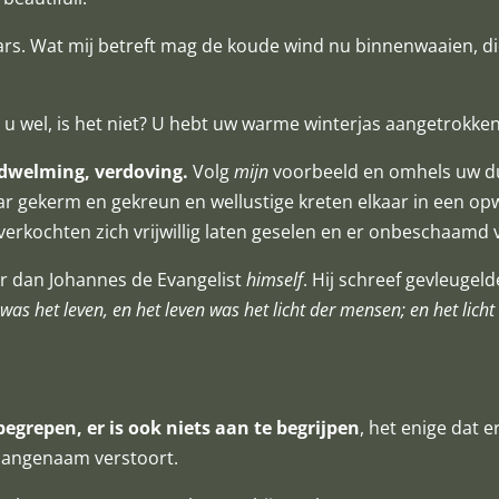
kaars. Wat mij betreft mag de koude wind nu binnenwaaien, d
lt u wel, is het niet? U hebt uw warme winterjas aangetrokk
dwelming, verdoving.
Volg
mijn
voorbeeld en omhels uw du
ar gekerm en gekreun en wellustige kreten elkaar in een 
verkochten zich vrijwillig laten geselen en er onbeschaamd 
r dan Johannes de Evangelist
himself
. Hij schreef gevleugel
was het leven, en het leven was het licht der mensen; en het licht 
begrepen, er is ook niets aan te begrijpen
, het enige dat e
aangenaam verstoort.