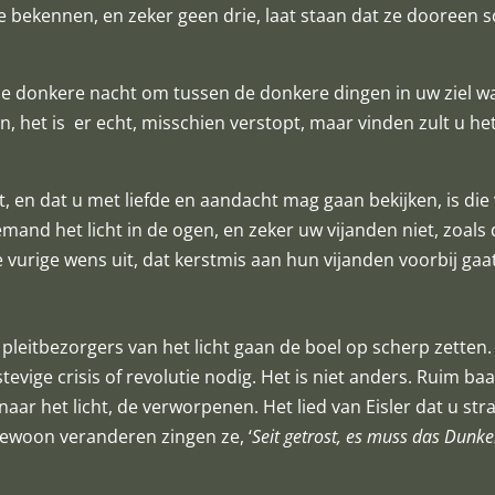
 te bekennen, en zeker geen drie, laat staan dat ze dooreen
de donkere nacht om tussen de donkere dingen in uw ziel w
 het is er echt, misschien verstopt, maar vinden zult u het
ist, en dat u met liefde en aandacht mag gaan bekijken, is d
emand het licht in de ogen, en zeker uw vijanden niet, zoals
 vurige wens uit, dat kerstmis aan hun vijanden voorbij gaa
leitbezorgers van het licht gaan de boel op scherp zetten.
 stevige crisis of revolutie nodig. Het is niet anders. Ruim 
 naar het licht, de verworpenen. Het lied van Eisler dat u str
ewoon veranderen zingen ze, ‘
Seit getrost, es muss das Dunke