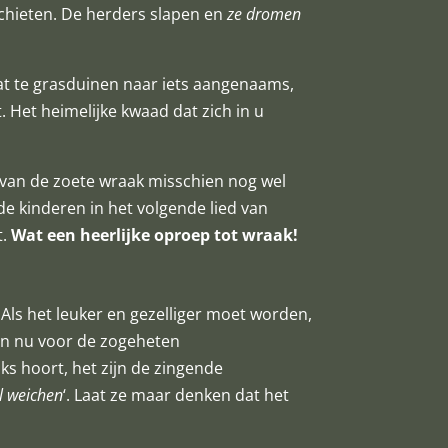
 schieten. De herders slapen en
ze dromen
at te grasduinen naar iets aangenaams,
. Het heimelijke kwaad dat zich in u
ie van de zoete wraak misschien nog wel
 de kinderen in het volgende lied van
t.
Wat een heerlijke oproep tot wraak!
 Als het leuker en gezelliger moet worden,
baan nu voor de zogeheten
aks hoort, het zijn de zingende
l weichen
‘. Laat ze maar denken dat het