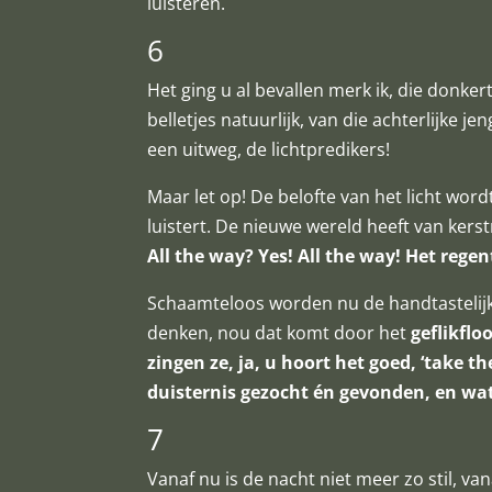
luisteren.
6
Het ging u al bevallen merk ik, die donker
belletjes natuurlijk, van die achterlijke j
een uitweg, de lichtpredikers!
Maar let op! De belofte van het licht wor
luistert. De nieuwe wereld heeft van kers
All the way? Yes! All the way!
Het regen
Schaamteloos worden nu de handtastelijkh
denken, nou dat komt door het
geflikflo
zingen ze, ja, u hoort het goed, ‘take t
duisternis gezocht én gevonden, en wa
7
Vanaf nu is de nacht niet meer zo stil, va