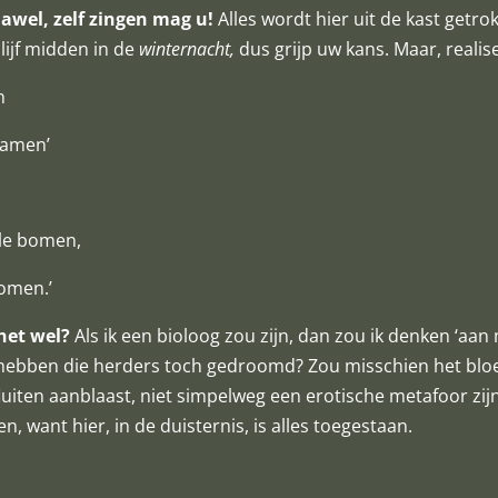
jawel, zelf zingen mag u!
Alles wordt hier uit de kast getr
lijf midden in de
winternacht,
dus grijp uw kans. Maar, realise
n
 samen’
lle bomen,
komen.’
 het wel?
Als ik een bioloog zou zijn, dan zou ik denken ‘aan
at hebben die herders toch gedroomd? Zou misschien het bl
luiten aanblaast, niet simpelweg een erotische metafoor zijn
 want hier, in de duisternis, is alles toegestaan.