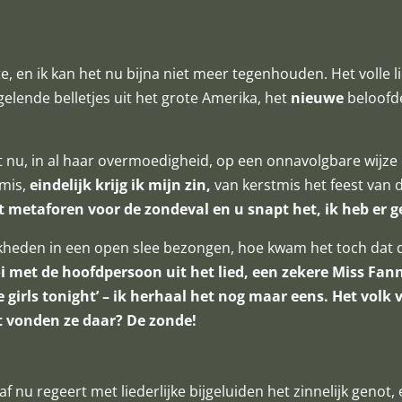
te, en ik kan het nu bijna niet meer tegenhouden. Het volle li
engelende belletjes uit het grote Amerika, het
nieuwe
beloofde
dt nu, in al haar overmoedigheid, op een onnavolgbare wijze
tmis,
eindelijk krijg ik mijn zin,
van kerstmis het feest van 
t metaforen voor de zondeval en u snapt het, ik heb er 
eden in een open slee bezongen, hoe kwam het toch dat die
oi met de hoofdpersoon uit het lied, een zekere Miss Fanny
he girls tonight’ – ik herhaal het nog maar eens. Het volk
t vonden ze daar? De zonde!
naf nu regeert met liederlijke bijgeluiden het zinnelijk geno