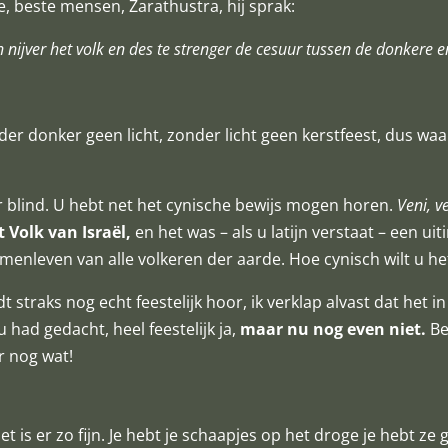
 beste mensen, Zarathustra, hij sprak:
 nijver het volk en des te strenger de cesuur tussen de donkere en
nder donker geen licht, zonder licht geen kerstfeest, dus w
ar blind. U hebt net het cynische bewijs mogen horen.
Veni, 
t Volk van Israël,
en het was – als u latijn verstaat – een ui
menleven van alle volkeren der aarde. Hoe cynisch wilt u h
straks nog echt feestelijk hoor, ik verklap alvast dat het in h
had gedacht, heel feestelijk ja,
maar nu nog even niet.
Be
r nog wat!
t is er zo fijn. Je hebt je schaapjes op het droge je hebt ze 