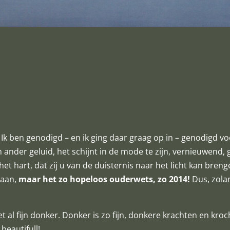
r. Ik ben genodigd – en ik ging daar graag op in – genodigd 
 ander geluid, het schijnt in de mode te zijn, vernieuwend, g
t hart, dat zij u van de duisternis naar het licht kan brengen
gaan,
maar het zo hopeloos ouderwets, zo 2014!
Dus, zolan
t al fijn donker. Donker is zo fijn, donkere krachten en kro
beautifull!